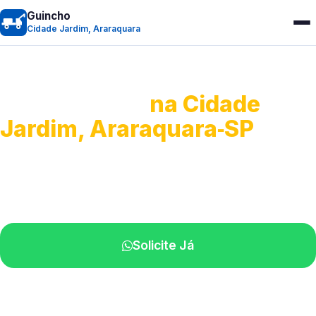
Guincho
Cidade Jardim, Araraquara
Guincho 24h
na Cidade
Jardim, Araraquara‑SP
Atendimento para remoção veicular.
Profissionais atuando na sua região.
Solicite Já