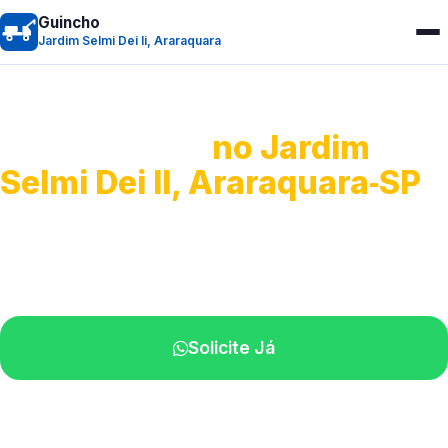
Guincho
Jardim Selmi Dei Ii, Araraquara
Guincho 24h
no Jardim
Selmi Dei II, Araraquara‑SP
Atendimento para remoção veicular.
Profissionais atuando na sua região.
Solicite Já