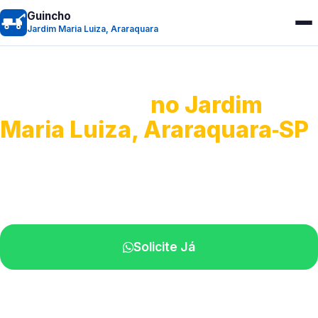
Guincho
Jardim Maria Luiza, Araraquara
Guincho 24h
no Jardim
Maria Luiza, Araraquara‑SP
Atendimento para remoção veicular.
Profissionais atuando na sua região.
Solicite Já