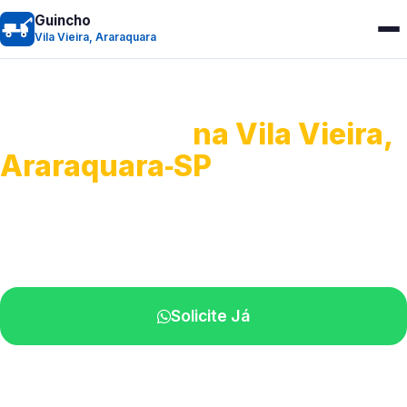
Guincho
Vila Vieira, Araraquara
Guincho 24h
na Vila Vieira,
Araraquara‑SP
Atendimento para remoção veicular.
Profissionais atuando na sua região.
Solicite Já