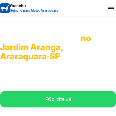
Guincho
Guincho para Moto, Araraquara
Guincho para Moto
no
Jardim Aranga,
Araraquara‑SP
Atendimento ágil e remoção de motos.
Equipe disponível próximo a você.
Solicite Já