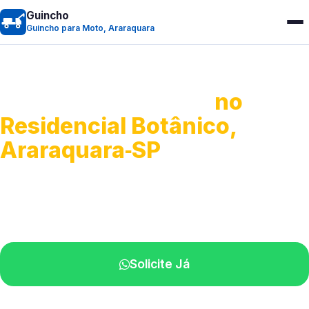
Guincho
Guincho para Moto, Araraquara
Guincho para Moto
no
Residencial Botânico,
Araraquara‑SP
Atendimento ágil e remoção de motos.
Equipe disponível próximo a você.
Solicite Já