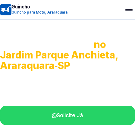
Guincho
Guincho para Moto, Araraquara
Guincho para Moto
no
Jardim Parque Anchieta,
Araraquara‑SP
Atendimento ágil e remoção de motos.
Equipe disponível próximo a você.
Solicite Já