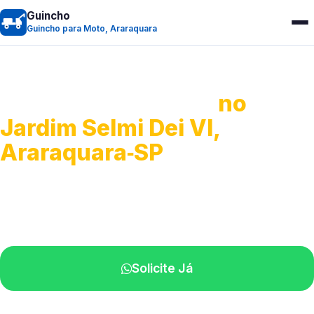
Guincho
Guincho para Moto, Araraquara
Guincho para Moto
no
Jardim Selmi Dei VI,
Araraquara‑SP
Atendimento ágil e remoção de motos.
Equipe disponível próximo a você.
Solicite Já