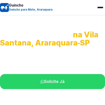
Guincho
Guincho para Moto, Araraquara
Guincho para Moto
na Vila
Santana, Araraquara‑SP
Atendimento ágil e remoção de motos.
Equipe disponível próximo a você.
Solicite Já