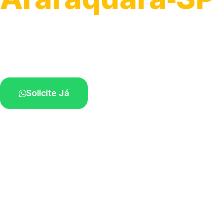
Atendimento ágil e remoção de motos.
Equipe disponível próximo a você.
Solicite Já