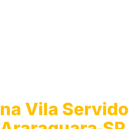
Guincho para 
na Vila Servido
Araraquara‑SP