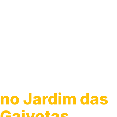
Guincho para
Caminhão
no Jardim das
Gaivotas,