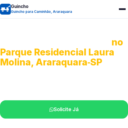
Guincho
Guincho para Caminhão, Araraquara
Guincho para Caminhão
no
Parque Residencial Laura
Molina, Araraquara‑SP
Atendimento de apoio a veículos grandes.
Profissionais qualificados na sua região.
Solicite Já