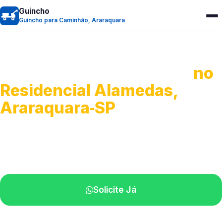
Guincho
Guincho para Caminhão, Araraquara
Guincho para Caminhão
no
Residencial Alamedas,
Araraquara‑SP
Atendimento de apoio a veículos grandes.
Profissionais qualificados na sua região.
Solicite Já