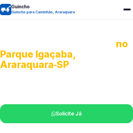
Guincho
Guincho para Caminhão, Araraquara
Guincho para Caminhão
no
Parque Igaçaba,
Araraquara‑SP
Atendimento de apoio a veículos grandes.
Profissionais qualificados na sua região.
Solicite Já