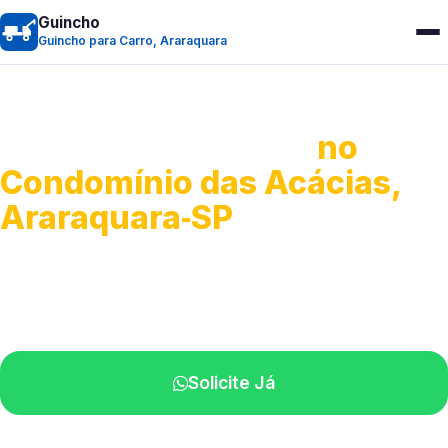
Guincho
Guincho para Carro, Araraquara
Guincho para Carro
no
Condomínio das Acácias,
Araraquara‑SP
Serviço ágil de transporte automotivo.
Equipe especializada perto de você.
Solicite Já