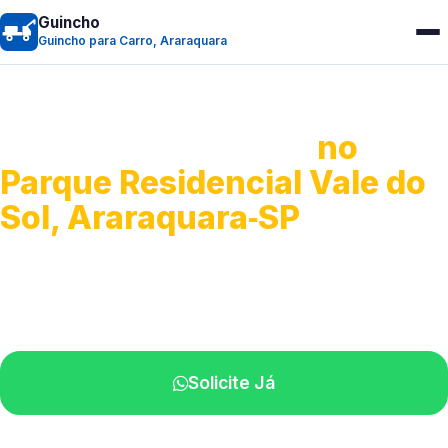
Guincho
Guincho para Carro, Araraquara
Guincho para Carro
no
Parque Residencial Vale do
Sol, Araraquara‑SP
Serviço ágil de transporte automotivo.
Equipe especializada perto de você.
Solicite Já