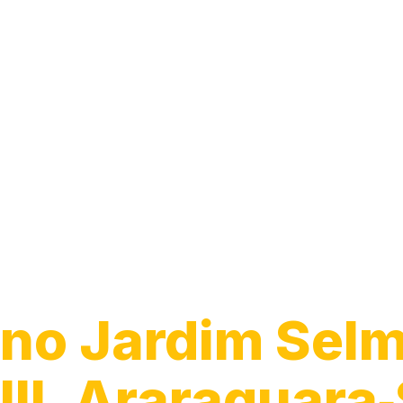
Guincho para C
no Jardim Selm
III, Araraquara