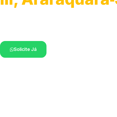
Serviço ágil de transporte automotivo.
Equipe especializada perto de você.
Solicite Já