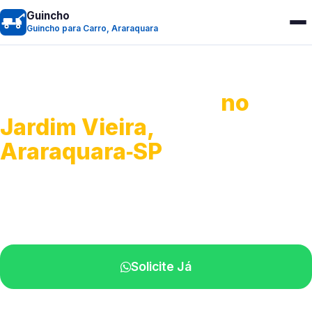
Guincho
Guincho para Carro, Araraquara
Guincho para Carro
no
Jardim Vieira,
Araraquara‑SP
Serviço ágil de transporte automotivo.
Equipe especializada perto de você.
Solicite Já