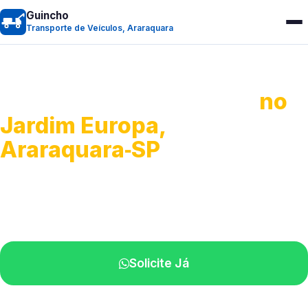
Guincho
Transporte de Veículos, Araraquara
Transporte de Veículos
no
Jardim Europa,
Araraquara‑SP
Recolhimento de veículos em geral.
Equipe especializada na sua localidade.
Solicite Já