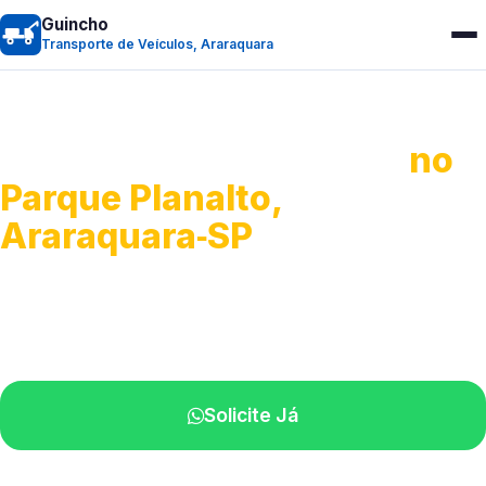
Guincho
Transporte de Veículos, Araraquara
Transporte de Veículos
no
Parque Planalto,
Araraquara‑SP
Recolhimento de veículos em geral.
Equipe especializada na sua localidade.
Solicite Já