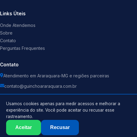
Links Úteis
Onde Atendemos
Sobre
Contato
Perguntas Frequentes
Contato
Atendimento em Araraquara-MG e regiões parceiras
contato@guinchoararaquara.com.br
Usamos cookies apenas para medir acessos e melhorar a
experiência do site. Você pode aceitar ou recusar esse
rastreamento.
Política de Privacidade
©
2026
Guincho
. Todos os direitos reservados.
Termos de Uso
Aceitar
Recusar
Sitemap