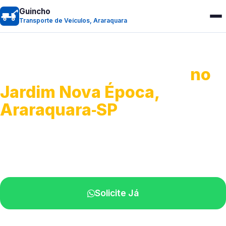
Guincho
Transporte de Veículos, Araraquara
Transporte de Veículos
no
Jardim Nova Época,
Araraquara‑SP
Recolhimento de veículos em geral.
Equipe especializada na sua localidade.
Solicite Já