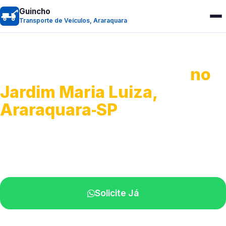
Guincho
Transporte de Veículos, Araraquara
Transporte de Veículos
no
Jardim Maria Luiza,
Araraquara‑SP
Recolhimento de veículos em geral.
Equipe especializada na sua localidade.
Solicite Já