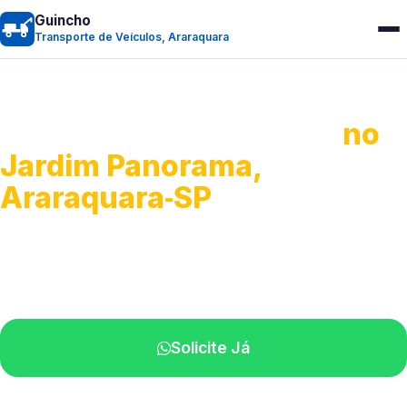
Guincho
Transporte de Veículos, Araraquara
Transporte de Veículos
no
Jardim Panorama,
Araraquara‑SP
Recolhimento de veículos em geral.
Equipe especializada na sua localidade.
Solicite Já