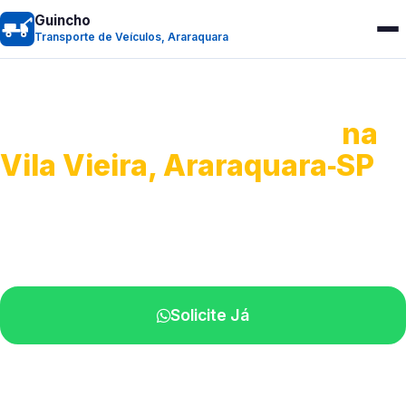
Guincho
Transporte de Veículos, Araraquara
Transporte de Veículos
na
Vila Vieira, Araraquara‑SP
Recolhimento de veículos em geral.
Equipe especializada na sua localidade.
Solicite Já